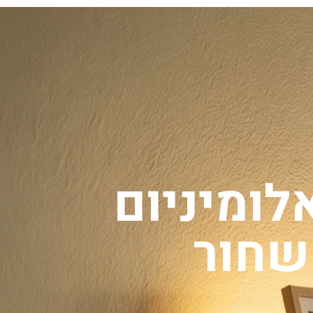
0
לומיניום
שחור