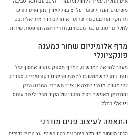
אינו מחליד, עמיד ללחות ומתמודד היטב עם תנאי סביבה
משתנים. המדף שומר על יציבות לאורך זמן ואינו דורש
תחזוקה מורכבת, מה שהופך אותו לבחירה אידיאלית גם
לחללים רטובים כמו מטבחים, חדרי רחצה ומרפסות שירות.
מדף אלומיניום שחור כמענה
פונקציונלי
מעבר למראה המרשים, המדף מספק פתרון אחסון יעיל
ונוח. ניתן להשתמש בו להצגת פריטים דקורטיביים, ספרים,
כלי מטבח, מוצרי רחצה או ציוד משרדי. המבנה הדק
והמדויק מאפשר ניצול מיטבי של הקיר מבלי ליצור עומס
ויזואלי בחלל.
התאמה לעיצוב פנים מודרני
הגוון השחור משתלב היטב עם בטון חשוף, עץ טבעי, זכוכית