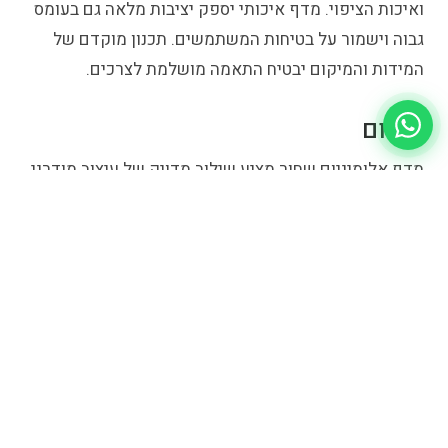
ואיכות הציפוי. מדף איכותי יספק יציבות מלאה גם בעומס
גבוה וישמור על בטיחות המשתמשים. תכנון מוקדם של
המידות והמיקום יבטיח התאמה מושלמת לצרכים.
סיכום
מדף אלומיניום שחור מציע שילוב מדויק של עיצוב מודרני,
חוזק מבני ועמידות ארוכת טווח. הוא מספק
פתרון אחסון
אלגנטי
ופונקציונלי שמתאים כמעט לכל חלל. עבור מי
שמחפש מראה נקי ומקצועי יחד עם ביצועים גבוהים – זו
בחירה חכמה ואיכותית.