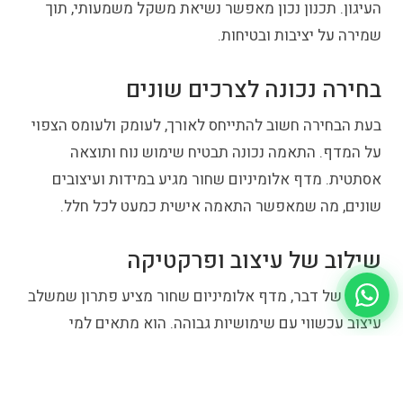
העיגון. תכנון נכון מאפשר נשיאת משקל משמעותי, תוך
שמירה על יציבות ובטיחות.
בחירה נכונה לצרכים שונים
בעת הבחירה חשוב להתייחס לאורך, לעומק ולעומס הצפוי
על המדף. התאמה נכונה תבטיח שימוש נוח ותוצאה
אסתטית. מדף אלומיניום שחור מגיע במידות ועיצובים
שונים, מה שמאפשר התאמה אישית כמעט לכל חלל.
שילוב של עיצוב ופרקטיקה
בסופו של דבר, מדף אלומיניום שחור מציע פתרון שמשלב
עיצוב עכשווי עם שימושיות גבוהה. הוא מתאים למי
שמחפש פריט עמיד, אלגנטי וגמיש, שמעשיר את החלל
ותומך בשימוש יומיומי בצורה חכמה ומדויקת.