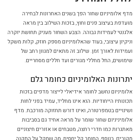
מדף אלומיניום שחור הפך בשנים האחרונות לבחירה
מועדפת בעיצוב פנים וחוץ, בזכות השילוב בין מראה
אלגנטי לעמידות גבוהה. הצבע השחור מעניק תחושת יוקרה
וניקיון עיצובי, בעוד שהאלומיניום מספק חוזק, קלות משקל
ועמידות לאורך זמן. שילוב זה מתאים למגוון רחב של
שימושים, החל מחללי מגורים ועד חללים מסחריים.
יתרונות האלומיניום כחומר גלם
אלומיניום נחשב לחומר אידיאלי לייצור מדפים בזכות
תכונותיו הייחודיות. הוא אינו מחליד, עמיד בפני לחות
ושינויים בטמפרטורה, ואינו דורש תחזוקה מורכבת. מדף
אלומיניניום שחור שומר על מראה אחיד גם בסביבות
מאתגרות כמו חדרי רחצה, מטבחים או אזורים חיצוניים
מקורים. בנוסף, החומר קל יחסית, מה שמקל על התקנה